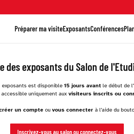
Préparer ma visite
Exposants
Conférences
Plan
te des exposants du Salon de l'Etud
s exposants est disponible
15 jours avant
le début de l
t accessible uniquement aux
visiteurs inscrits ou con
créer un compte
ou
vous connecter
à l'aide du bout
Inscrivez-vous au salon ou connectez-vous