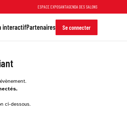
ESPACE EXPOSANT
AGENDA DES SALONS
 interactif
Partenaires
Se connecter
iant
'évènement.
nectés.
on ci-dessous.